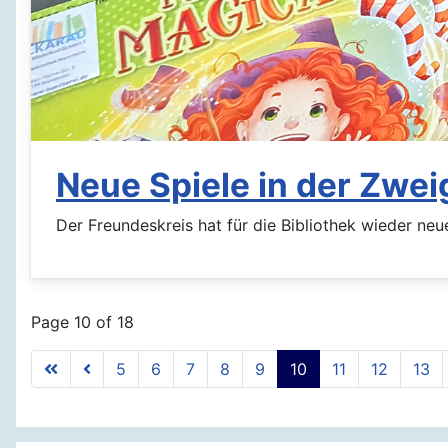
Neue Spiele in der Zwei
Der Freundeskreis hat für die Bibliothek wieder n
Page 10 of 18
5
6
7
8
9
10
11
12
13